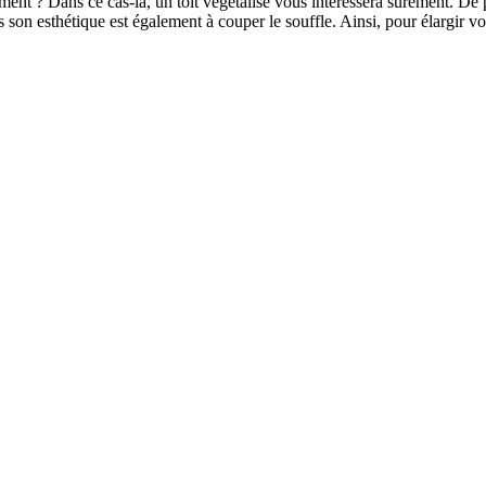
ment ? Dans ce cas-là, un toit végétalisé vous intéressera sûrement. De
 son esthétique est également à couper le souffle. Ainsi, pour élargir 