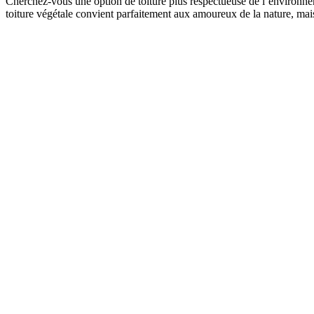
Cherchez-vous une option de toiture plus respectueuse de l’environne
toiture végétale convient parfaitement aux amoureux de la nature, mais