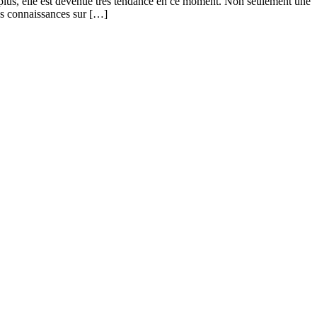
 plus, elle est devenue très tendance en ce moment. Non seulement une
vos connaissances sur […]