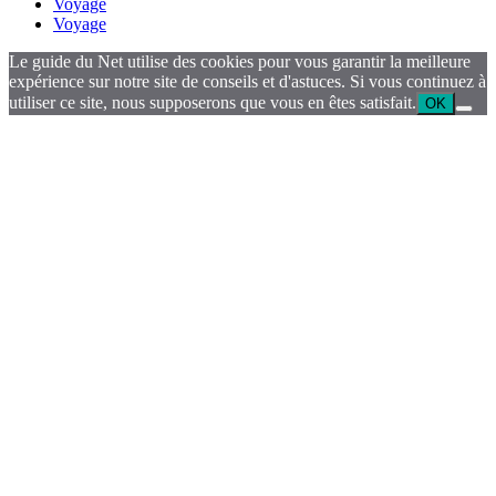
Voyage
Voyage
Le guide du Net utilise des cookies pour vous garantir la meilleure
expérience sur notre site de conseils et d'astuces. Si vous continuez à
utiliser ce site, nous supposerons que vous en êtes satisfait.
OK