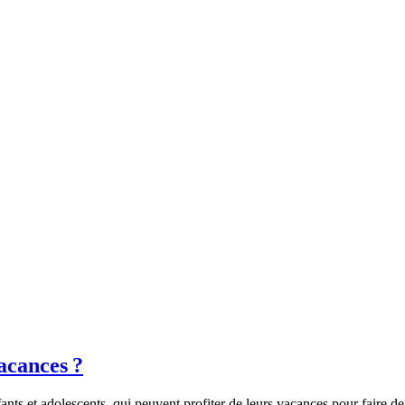
acances ?
fants et adolescents, qui peuvent profiter de leurs vacances pour faire 