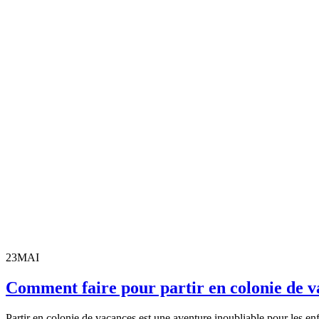
23
MAI
Comment faire pour partir en colonie de v
Partir en colonie de vacances est une aventure inoubliable pour les en