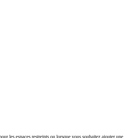
our les espaces restreints ou lorsque vous souhaitez ajouter une