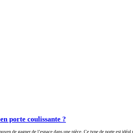
n porte coulissante ?
moyen de gagner de l’espace dans une pièce. Ce type de porte est idéal p