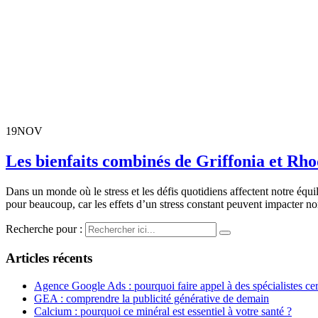
19
NOV
Les bienfaits combinés de Griffonia et Rhod
Dans un monde où le stress et les défis quotidiens affectent notre équil
pour beaucoup, car les effets d’un stress constant peuvent impacter n
Recherche pour :
Articles récents
Agence Google Ads : pourquoi faire appel à des spécialistes cert
GEA : comprendre la publicité générative de demain
Calcium : pourquoi ce minéral est essentiel à votre santé ?