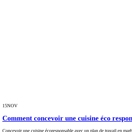
15
NOV
Comment concevoir une cuisine éco respons
Concevoir une cuisine écoresponsable avec un plan de travail en marbr