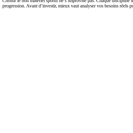
Choisir le bon matériel sportif ne s’improvise pas. Chaque discipline i
progression. Avant d’investir, mieux vaut analyser vos besoins réels p