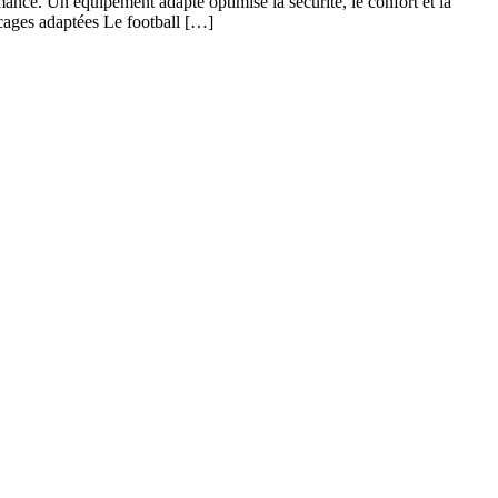
mance. Un équipement adapté optimise la sécurité, le confort et la
 cages adaptées Le football […]