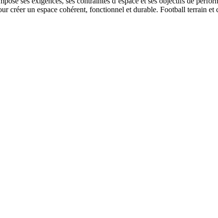
mpose ses exigences, ses contraintes d’espace et ses objectifs de perfor
our créer un espace cohérent, fonctionnel et durable. Football terrain et