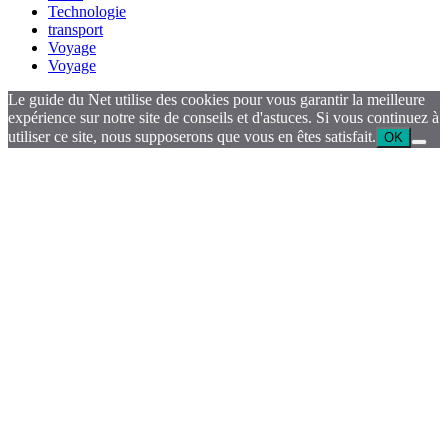
Technologie
transport
Voyage
Voyage
Le guide du Net utilise des cookies pour vous garantir la meilleure
expérience sur notre site de conseils et d'astuces. Si vous continuez à
utiliser ce site, nous supposerons que vous en êtes satisfait.
OK