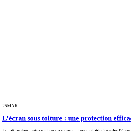
25
MAR
L’écran sous toiture : une protection effic
Le toit protège votre maison du mauvais temps et aide à garder l’éner