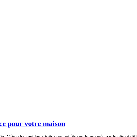
ace pour votre maison
gie. Même les meilleurs toits peuvent être endommagés par le climat diff