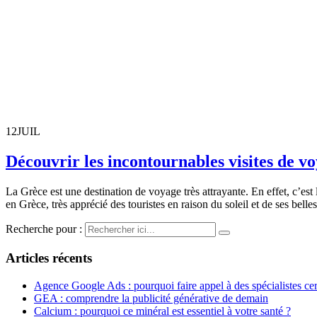
12
JUIL
Découvrir les incontournables visites de v
La Grèce est une destination de voyage très attrayante. En effet, c’est
en Grèce, très apprécié des touristes en raison du soleil et de ses belle
Recherche pour :
Articles récents
Agence Google Ads : pourquoi faire appel à des spécialistes cert
GEA : comprendre la publicité générative de demain
Calcium : pourquoi ce minéral est essentiel à votre santé ?