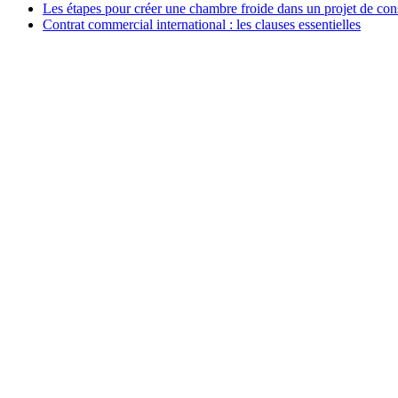
Les étapes pour créer une chambre froide dans un projet de con
Contrat commercial international : les clauses essentielles