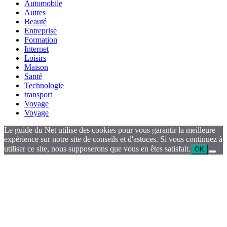
Automobile
Autres
Beauté
Entreprise
Formation
Internet
Loisirs
Maison
Santé
Technologie
transport
Voyage
Voyage
Le guide du Net utilise des cookies pour vous garantir la meilleure
expérience sur notre site de conseils et d'astuces. Si vous continuez à
utiliser ce site, nous supposerons que vous en êtes satisfait.
OK