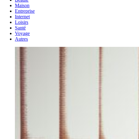
Maison
Entreprise
Internet
Loisirs
Santé
Voyage
Autres