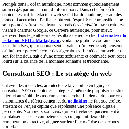
Plongés dans l’océan numérique, nous sommes quotidiennement
submergés par un tsunami d’informations. Dans cette ère où le
contenu est roi, le rédacteur web se fait barde moderne, tissant des
mots qui accrochent l’œil et capturent l’esprit. Ses compositions ne
sont point des fresques abstraites, mais des chefs-d’œuvre tactiques
visant à charmer Google, ce Cerbère numérique, pour mieux
s’élever dans le panthéon des résultats de recherche.
Externaliser la
rédaction SEO à Madagascar
, voilà une pratique courante chez
les entreprises, qui reconnaissent la valeur d’un verbe soigneusement
calibré pour percer le cœur des algorithmes. Le rédacteur web, en
son for intérieur, sait qu’une prose séduisante et optimisée peut peser
lourd sur la balance de la monnaie sonnante et trébuchante.
Consultant SEO : Le stratège du web
Orfèvre des mots-clés, architecte de la visibilité en ligne, le
consultant SEO conçoit des stratégies à même de propulser les sites
internet au zénith des moteurs de recherche. La demande pour ces
visionnaires du référencement et du
netlinking
ne fait que croître,
attestant de l’enjeu capital que représente une présence digitale
percutante. Nombreux sont ceux qui, en freelance, parviennent à
capitaliser sur cette compétence clé, conjuguant flexibilité et
rémunération attractive, alignée sur leur fine maîtrise des arcanes
virtuels.