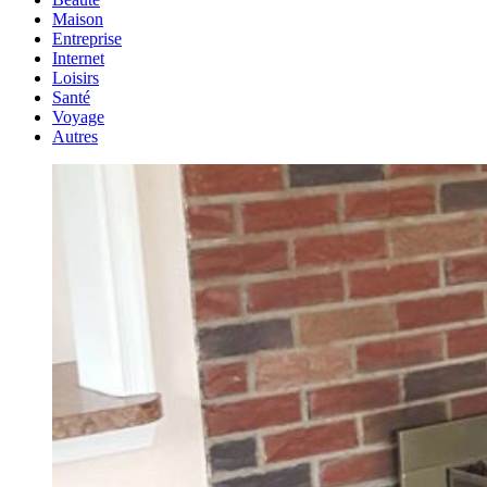
Maison
Entreprise
Internet
Loisirs
Santé
Voyage
Autres