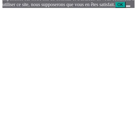
utiliser ce site, nous supposerons que vous en êtes satisfait.
OK