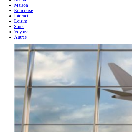
Maison
Entreprise
Internet
Loisirs
Santé
Voyage
Autres