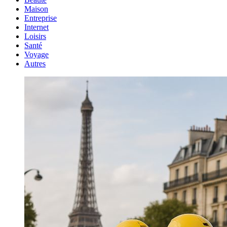
Maison
Entreprise
Internet
Loisirs
Santé
Voyage
Autres