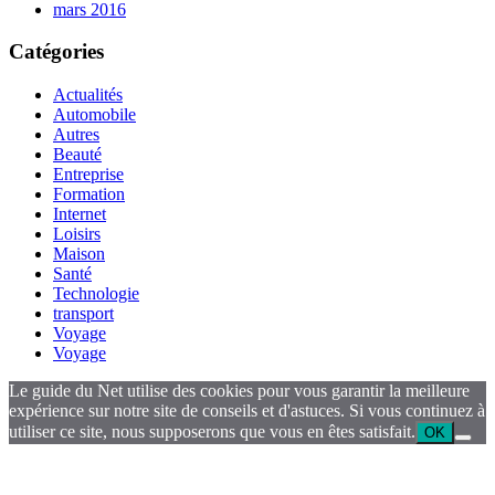
mars 2016
Catégories
Actualités
Automobile
Autres
Beauté
Entreprise
Formation
Internet
Loisirs
Maison
Santé
Technologie
transport
Voyage
Voyage
Le guide du Net utilise des cookies pour vous garantir la meilleure
expérience sur notre site de conseils et d'astuces. Si vous continuez à
utiliser ce site, nous supposerons que vous en êtes satisfait.
OK