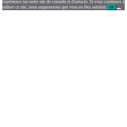
expérience sur notre site de conseils et d'astuces. Si vous continuez à
utiliser ce site, nous supposerons que vous en êtes satisfait.
OK