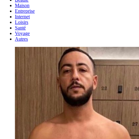
Maison
Entreprise
Internet
Loisirs
Santé
Voyage
Autres