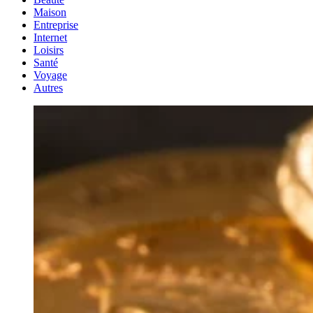
Maison
Entreprise
Internet
Loisirs
Santé
Voyage
Autres