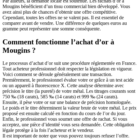
Par ailleurs, la demande locale est soutenue. Les rachats d’or à
Mougins bénéficient d’un tissu commercial bien développé. Vous
avez ainsi plus de chances d’obtenir une offre compétitive.
Cependant, toutes les offres ne se valent pas. Il est essentiel de
comparer avant de vendre. Une différence de quelques euros au
gramme peut représenter une somme conséquente.
Comment fonctionne l’achat d’or à
Mougins ?
Le processus d’achat d’or suit une procédure réglementée en France.
Tout acheteur professionnel doit respecter la législation en vigueur.
Voici comment se déroule généralement une transaction.
Premièrement, le professionnel évalue votre or grâce à un test acide
ou un appareil à fluorescence X. Cette analyse détermine avec
précision le titre (la pureté) de votre métal. Les titrages courants sont
750 ‰ (18 carats), 585 ‰ (14 carats) et 999 ‰ (24 carats).
Ensuite, il pèse votre or sur une balance de précision homologuée.
Le poids et le titre déterminent la valeur brute de votre métal. Le prix
proposé est ensuite calculé en fonction du cours de l’or du jour.
Enfin, le professionnel vous soumet une offre de rachat. Si vous
acceptez, une pièce d’identité vous sera demandée. Cette obligation
légale protège à la fois l’acheteur et le vendeur.
Il est important de noter que vous pouvez toujours refuser l’offre.