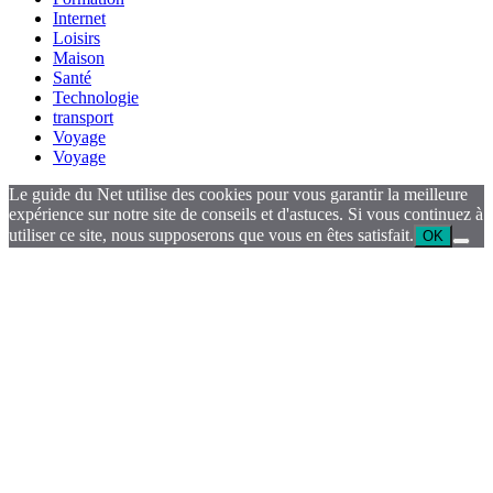
Internet
Loisirs
Maison
Santé
Technologie
transport
Voyage
Voyage
Le guide du Net utilise des cookies pour vous garantir la meilleure
expérience sur notre site de conseils et d'astuces. Si vous continuez à
utiliser ce site, nous supposerons que vous en êtes satisfait.
OK