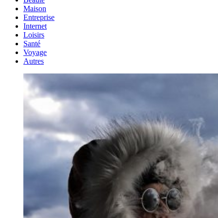
Maison
Entreprise
Internet
Loisirs
Santé
Voyage
Autres