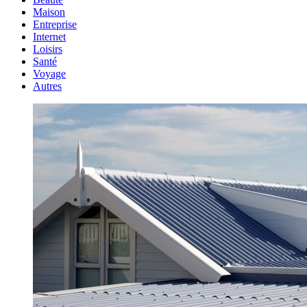
Maison
Entreprise
Internet
Loisirs
Santé
Voyage
Autres