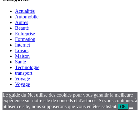
Actualités
Automobile
Autres
Beauté
Entreprise
Formation
Internet
Loisirs
Maison
Santé
Technologie
transport
Voyage
Voyage
Le guide du Net utilise des cookies pour vous garantir la meilleure
expérience sur notre site de conseils et d'astuces. Si vous continuez à
utiliser ce site, nous supposerons que vous en êtes satisfait.
OK