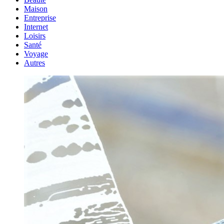
Maison
Entreprise
Internet
Loisirs
Santé
Voyage
Autres