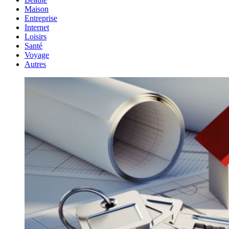
Maison
Entreprise
Internet
Loisirs
Santé
Voyage
Autres