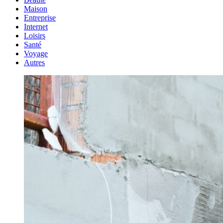
Maison
Entreprise
Internet
Loisirs
Santé
Voyage
Autres