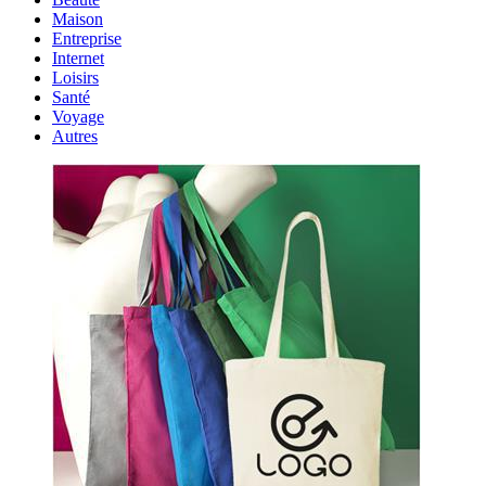
Maison
Entreprise
Internet
Loisirs
Santé
Voyage
Autres