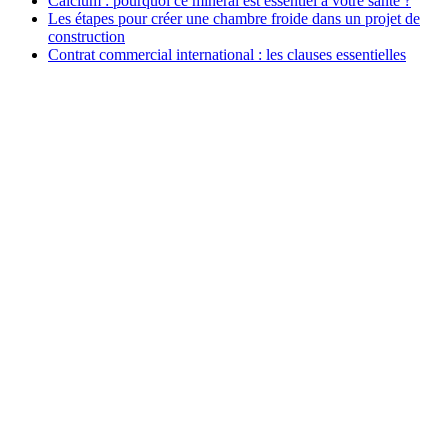
Calcium : pourquoi ce minéral est essentiel à votre santé ?
Les étapes pour créer une chambre froide dans un projet de
construction
Contrat commercial international : les clauses essentielles