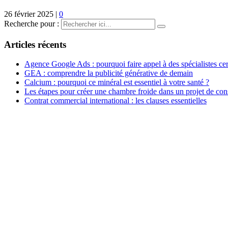
26 février 2025
|
0
Recherche pour :
Articles récents
Agence Google Ads : pourquoi faire appel à des spécialistes cert
GEA : comprendre la publicité générative de demain
Calcium : pourquoi ce minéral est essentiel à votre santé ?
Les étapes pour créer une chambre froide dans un projet de con
Contrat commercial international : les clauses essentielles