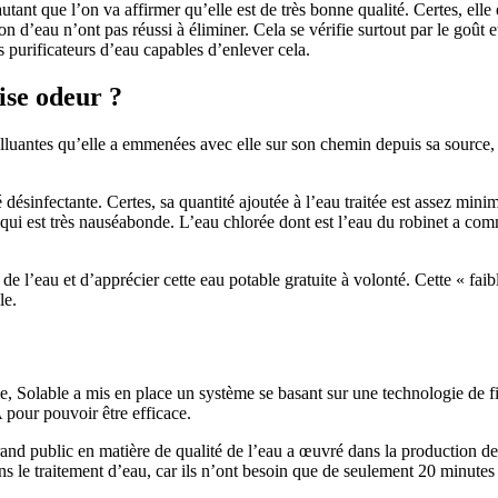
utant que l’on va affirmer qu’elle est de très bonne qualité. Certes, elle
tion d’eau n’ont pas réussi à éliminer. Cela se vérifie surtout par le goût
es purificateurs d’eau capables d’enlever cela.
ise odeur ?
luantes qu’elle a emmenées avec elle sur son chemin depuis sa source, l
 désinfectante. Certes, sa quantité ajoutée à l’eau traitée est assez min
r qui est très nauséabonde. L’eau chlorée dont est l’eau du robinet a com
l’eau et d’apprécier cette eau potable gratuite à volonté. Cette « faible
le.
e, Solable a mis en place un système se basant sur une technologie de fi
 pour pouvoir être efficace.
 grand public en matière de qualité de l’eau a œuvré dans la production d
dans le traitement d’eau, car ils n’ont besoin que de seulement 20 minutes 