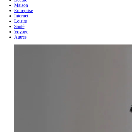
Maison
Entreprise
Internet
Loisirs
Santé
Voyage
Autres