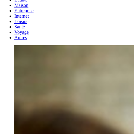
Maison
Entreprise
Internet
Loisirs
Santé
Voyage
Autres