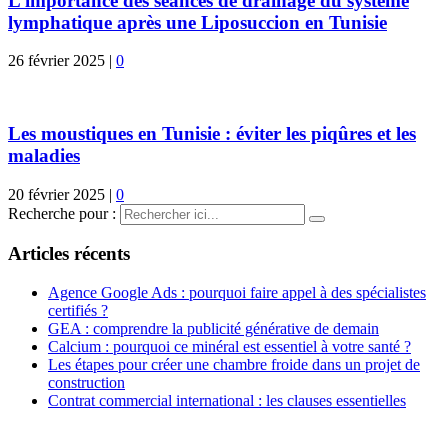
L’importance des séances de drainage du système
lymphatique après une Liposuccion en Tunisie
26 février 2025
|
0
Les moustiques en Tunisie : éviter les piqûres et les
maladies
20 février 2025
|
0
Recherche pour :
Articles récents
Agence Google Ads : pourquoi faire appel à des spécialistes
certifiés ?
GEA : comprendre la publicité générative de demain
Calcium : pourquoi ce minéral est essentiel à votre santé ?
Les étapes pour créer une chambre froide dans un projet de
construction
Contrat commercial international : les clauses essentielles