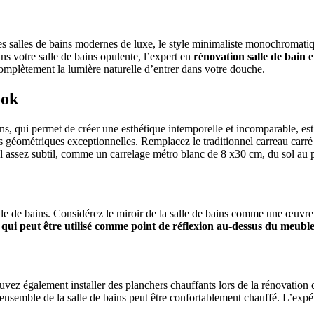
s salles de bains modernes de luxe, le style minimaliste monochromatique 
ns votre salle de bains opulente, l’expert en
rénovation salle de bain 
complètement la lumière naturelle d’entrer dans votre douche.
ook
ins, qui permet de créer une esthétique intemporelle et incomparable, est
s géométriques exceptionnelles. Remplacez le traditionnel carreau car
assez subtil, comme un carrelage métro blanc de 8 x30 cm, du sol au pl
lle de bains. Considérez le miroir de la salle de bains comme une œuvr
 qui peut être utilisé comme point de réflexion au-dessus du meubl
uvez également installer des planchers chauffants lors de la rénovation d
l’ensemble de la salle de bains peut être confortablement chauffé. L’exp