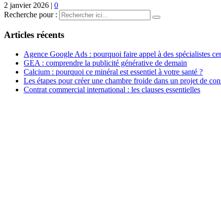
2 janvier 2026
|
0
Recherche pour :
Articles récents
Agence Google Ads : pourquoi faire appel à des spécialistes cert
GEA : comprendre la publicité générative de demain
Calcium : pourquoi ce minéral est essentiel à votre santé ?
Les étapes pour créer une chambre froide dans un projet de con
Contrat commercial international : les clauses essentielles