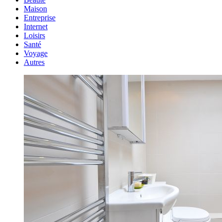
Maison
Entreprise
Internet
Loisirs
Santé
Voyage
Autres