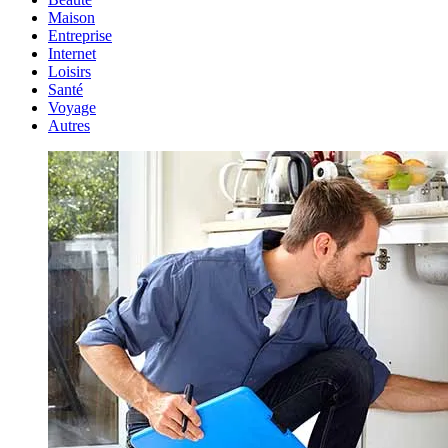
Maison
Entreprise
Internet
Loisirs
Santé
Voyage
Autres