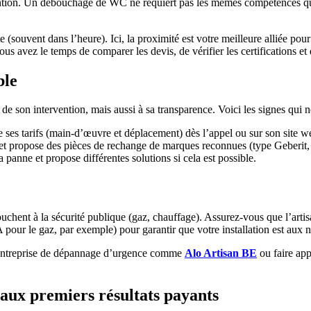
vention. Un débouchage de WC ne requiert pas les mêmes compétences qu
e (souvent dans l’heure). Ici, la proximité est votre meilleure alliée pour
us avez le temps de comparer les devis, de vérifier les certifications e
ble
 de son intervention, mais aussi à sa transparence. Voici les signes qui 
ses tarifs (main-d’œuvre et déplacement) dès l’appel ou sur son site w
s et propose des pièces de rechange de marques reconnues (type Geberit,
a panne et propose différentes solutions si cela est possible.
ouchent à la sécurité publique (gaz, chauffage). Assurez-vous que l’arti
our le gaz, par exemple) pour garantir que votre installation est aux no
e entreprise de dépannage d’urgence comme
Alo Artisan BE
ou faire app
t aux premiers résultats payants