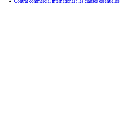
Contrat commercial international : les clauses essentielles