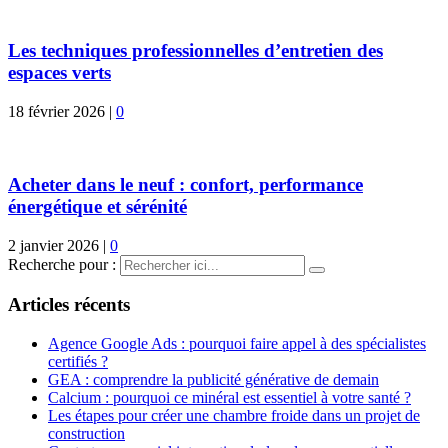
Les techniques professionnelles d’entretien des
espaces verts
18 février 2026
|
0
Acheter dans le neuf : confort, performance
énergétique et sérénité
2 janvier 2026
|
0
Recherche pour :
Articles récents
Agence Google Ads : pourquoi faire appel à des spécialistes
certifiés ?
GEA : comprendre la publicité générative de demain
Calcium : pourquoi ce minéral est essentiel à votre santé ?
Les étapes pour créer une chambre froide dans un projet de
construction