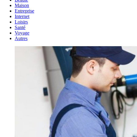
Maison
Entreprise
Internet
Loisirs
Santé
Voyage
Autres