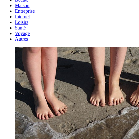
Maison
Entreprise
Internet
Loisirs
Santé
Voyage
Autres