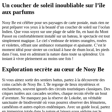
Un coucher de soleil inoubliable sur l’île
aux parfums
Nosy Be est célèbre pour ses paysages de carte postale, mais rien ne
peut préparer vos yeux à la beauté d’un coucher de soleil sur l’océan
Indien. Que vous soyez sur une plage de sable fin, en haut du Mont
Passot ou confortablement installé sur un bateau, le spectacle est tout
simplement magique. Le ciel s’embrase de teintes orangées, rosées
et violettes, offrant une ambiance romantique et apaisante. C’est le
moment idéal pour siroter un cocktail à base de rhum local, les pieds
dans l’eau, tout en admirant la nature dans toute sa splendeur. Un
instant à vivre pleinement au moins une fois !
Exploration secrète au cœur de Nosy Be
Si vous aimez sortir des sentiers battus, partez à la découverte des
coins cachés de Nosy Be. L’île regorge de lieux mystérieux et
enchanteurs, souvent ignorés des circuits touristiques classiques. Des
criques isolées aux cascades secrètes, chaque recoin révèle un bout
d’aventure. Ne manquez pas la réserve de Lokobe, un véritable
sanctuaire de biodiversité où vous pourrez observer des lémuriens,
caméléons et autres espèces endémiques. Avec un guide local, partez
en immersion totale dans la nature et laissez-vous séduire par le