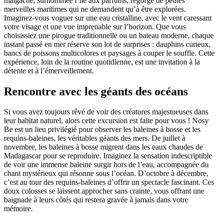
malgache, surnommée l’île aux parfums, regorge de petites
merveilles maritimes qui ne demandent qu’à être explorées.
Imaginez-vous voguer sur une eau cristalline, avec le vent caressant
votre visage et une vue imprenable sur l’horizon. Que vous
choisissiez une pirogue traditionnelle ou un bateau moderne, chaque
instant passé en mer réserve son lot de surprises : dauphins curieux,
bancs de poissons multicolores et paysages à couper le souffle. Cette
expérience, loin de la routine quotidienne, est une invitation à la
détente et à l’émerveillement.
Rencontre avec les géants des océans
Si vous avez toujours rêvé de voir des créatures majestueuses dans
leur habitat naturel, alors cette excursion est faite pour vous ! Nosy
Be est un lieu privilégié pour observer les baleines à bosse et les
requins-baleines, les véritables géants des mers. De juillet à
novembre, les baleines à bosse migrent dans les eaux chaudes de
Madagascar pour se reproduire. Imaginez la sensation indescriptible
de voir une immense baleine surgir hors de l’eau, accompagnée du
chant mystérieux qui résonne sous l’océan. D’octobre à décembre,
c’est au tour des requins-baleines d’offrir un spectacle fascinant. Ces
doux colosses se laissent approcher sans crainte, vous offrant une
baignade à leurs côtés qui restera gravée à jamais dans votre
mémoire.