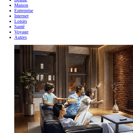
Maison
Entreprise
Internet
Loisirs
Santé
Voyage
Autres