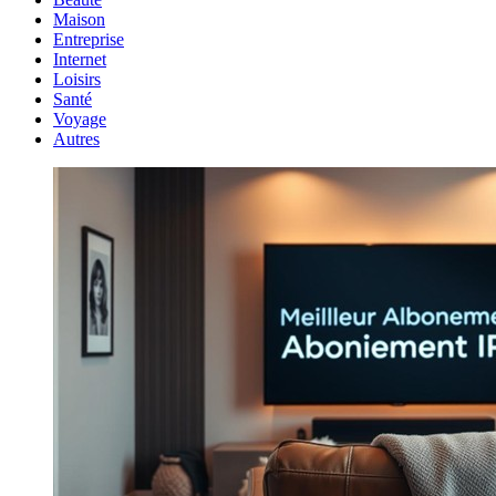
Maison
Entreprise
Internet
Loisirs
Santé
Voyage
Autres