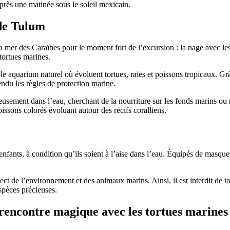
après une matinée sous le soleil mexicain.
 de Tulum
a mer des Caraïbes pour le moment fort de l’excursion : la nage avec le
 tortues marines.
quarium naturel où évoluent tortues, raies et poissons tropicaux. Grâc
endu les règles de protection marine.
eusement dans l’eau, cherchant de la nourriture sur les fonds marins ou
issons colorés évoluant autour des récifs coralliens.
ants, à condition qu’ils soient à l’aise dans l’eau. Équipés de masques,
ect de l’environnement et des animaux marins. Ainsi, il est interdit de t
spèces précieuses.
rencontre magique avec les tortues marines