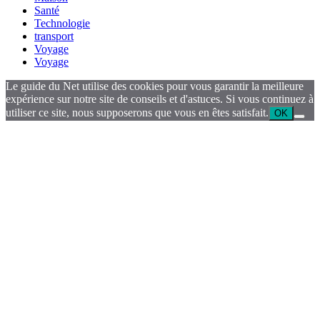
Santé
Technologie
transport
Voyage
Voyage
Le guide du Net utilise des cookies pour vous garantir la meilleure
expérience sur notre site de conseils et d'astuces. Si vous continuez à
utiliser ce site, nous supposerons que vous en êtes satisfait.
OK