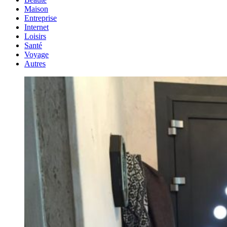
Maison
Entreprise
Internet
Loisirs
Santé
Voyage
Autres