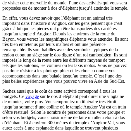
de visiter cette merveille du monde, l’une des activités qui vous sera
proposées est de monter à dos d’éléphant jusqu’à atteindre le temple.
En effet, vous devez savoir que l’éléphant est un animal très
important dans l’histoire d’Angkor, car les gens pensent que c’est
grâce à lui que les pierres ont pu être transportées des carrières
jusqu’au temple d’Angkor. Depuis les environs de la route du
Bayon, vous verrez les magnifiques éléphants vous attendre. Ils sont
très bien entretenus par leurs maîtres et ont une présence
remarquable. Ils sont habillés avec des symboles typiques de la
région et ont un siège sur le dos digne d’un roi cambodgien. Ils sont
imposés le long de la route entre les différents moyens de transport
tels que les autobus, les voitures ou les taxis motos. Vous ne pouvez
pas donc résister à les photographier et les choisir comme vos
accompagnants dans une balade jusqu’au temple. C’est l’une des
plus belles expériences que vous pouvez vivre en Asie du Sud-Est.
Sachez aussi que le coût de cette activité correspond à tous les
budgets. Ce
voyage
sur le dos d’éléphant peut durer une vingtaine
de minutes, voire plus. Vous empruntez un itinéraire très étroit
jusqu’au sommet d’une colline où le temple Angkor Vat est en train
d’être restauré. Selon le nombre de personnes dans votre groupe et
selon vos budgets, vous choisir même de faire un aller-retour à dos
d’éléphant. Et à environ 300 mètres du temple d’Angkor Vat, vous
aurez accès à une esplanade dans laquelle se trouvent plusieurs