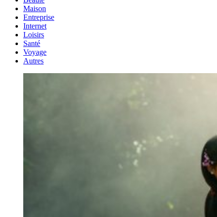
Maison
Entreprise
Internet
Loisirs
Santé
Voyage
Autres