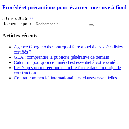
Procédé et précautions pour évacuer une cuve à fioul
30 mars 2026
|
0
Recherche pour :
Articles récents
Agence Google Ads : pourquoi faire appel à des spécialistes
certifiés ?
GEA : comprendre la publicité générative de demain
Calcium : pourquoi ce minéral est essentiel à votre santé ?
Les étapes pour créer une chambre froide dans un projet de
construction
Contrat commercial international : les clauses essentielles