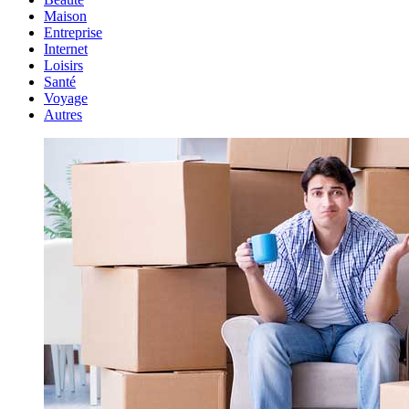
Maison
Entreprise
Internet
Loisirs
Santé
Voyage
Autres