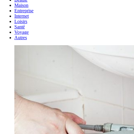
Maison
Entreprise
Internet
Loisirs
Santé
Voyage
Autres