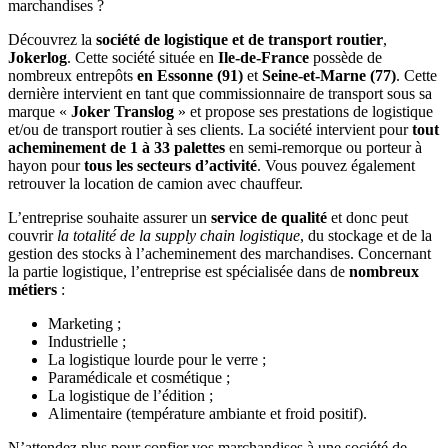
marchandises ?
Découvrez la
société de logistique et de transport routier
,
Jokerlog
. Cette société située en
Ile-de-France
possède de
nombreux entrepôts
en Essonne (91)
et
Seine-et-Marne (77)
. Cette
dernière intervient en tant que commissionnaire de transport sous sa
marque «
Joker Translog
» et propose ses prestations de logistique
et/ou de transport routier à ses clients. La société intervient pour
tout
acheminement de 1 à 33 palettes
en semi-remorque ou porteur à
hayon pour
tous les secteurs d’activité
. Vous pouvez également
retrouver la location de camion avec chauffeur.
L’entreprise souhaite assurer un
service de qualité
et donc peut
couvrir
la totalité de la supply chain logistique
, du stockage et de la
gestion des stocks à l’acheminement des marchandises. Concernant
la partie logistique, l’entreprise est spécialisée dans de
nombreux
métiers
:
Marketing ;
Industrielle ;
La logistique lourde pour le verre ;
Paramédicale et cosmétique ;
La logistique de l’édition ;
Alimentaire (température ambiante et froid positif).
N’attendez plus pour confier vos marchandises à une société de