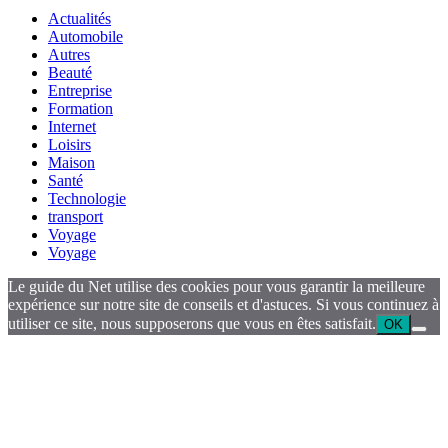
Actualités
Automobile
Autres
Beauté
Entreprise
Formation
Internet
Loisirs
Maison
Santé
Technologie
transport
Voyage
Voyage
Le guide du Net utilise des cookies pour vous garantir la meilleure
expérience sur notre site de conseils et d'astuces. Si vous continuez à
utiliser ce site, nous supposerons que vous en êtes satisfait.
OK