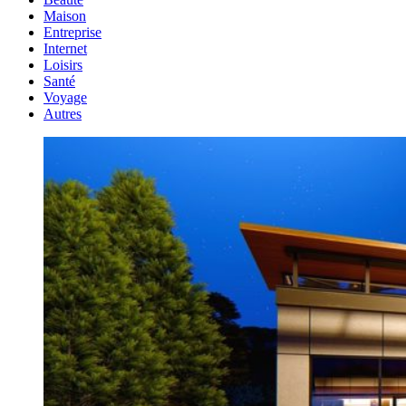
Maison
Entreprise
Internet
Loisirs
Santé
Voyage
Autres