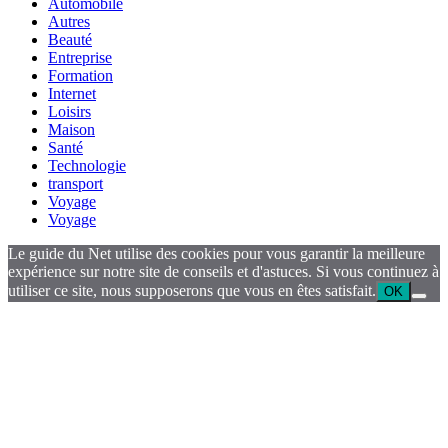
Automobile
Autres
Beauté
Entreprise
Formation
Internet
Loisirs
Maison
Santé
Technologie
transport
Voyage
Voyage
Le guide du Net utilise des cookies pour vous garantir la meilleure
expérience sur notre site de conseils et d'astuces. Si vous continuez à
utiliser ce site, nous supposerons que vous en êtes satisfait.
OK