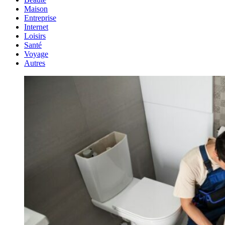
Maison
Entreprise
Internet
Loisirs
Santé
Voyage
Autres