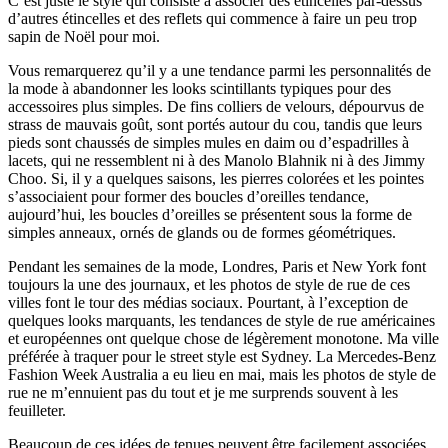
C’est juste le style qui consiste à associer des étincelles par-dessus
d’autres étincelles et des reflets qui commence à faire un peu trop
sapin de Noël pour moi.
Vous remarquerez qu’il y a une tendance parmi les personnalités de
la mode à abandonner les looks scintillants typiques pour des
accessoires plus simples. De fins colliers de velours, dépourvus de
strass de mauvais goût, sont portés autour du cou, tandis que leurs
pieds sont chaussés de simples mules en daim ou d’espadrilles à
lacets, qui ne ressemblent ni à des Manolo Blahnik ni à des Jimmy
Choo. Si, il y a quelques saisons, les pierres colorées et les pointes
s’associaient pour former des boucles d’oreilles tendance,
aujourd’hui, les boucles d’oreilles se présentent sous la forme de
simples anneaux, ornés de glands ou de formes géométriques.
Pendant les semaines de la mode, Londres, Paris et New York font
toujours la une des journaux, et les photos de style de rue de ces
villes font le tour des médias sociaux. Pourtant, à l’exception de
quelques looks marquants, les tendances de style de rue américaines
et européennes ont quelque chose de légèrement monotone. Ma ville
préférée à traquer pour le street style est Sydney. La Mercedes-Benz
Fashion Week Australia a eu lieu en mai, mais les photos de style de
rue ne m’ennuient pas du tout et je me surprends souvent à les
feuilleter.
Beaucoup de ces idées de tenues peuvent être facilement associées