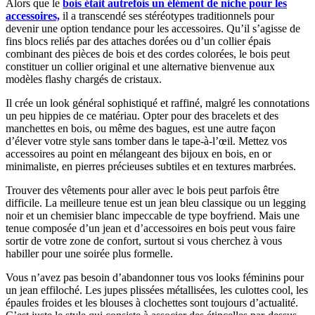
Alors que le
bois était autrefois un élément de niche pour les
accessoires,
il a transcendé ses stéréotypes traditionnels pour
devenir une option tendance pour les accessoires. Qu’il s’agisse de
fins blocs reliés par des attaches dorées ou d’un collier épais
combinant des pièces de bois et des cordes colorées, le bois peut
constituer un collier original et une alternative bienvenue aux
modèles flashy chargés de cristaux.
Il crée un look général sophistiqué et raffiné, malgré les connotations
un peu hippies de ce matériau. Opter pour des bracelets et des
manchettes en bois, ou même des bagues, est une autre façon
d’élever votre style sans tomber dans le tape-à-l’œil. Mettez vos
accessoires au point en mélangeant des bijoux en bois, en or
minimaliste, en pierres précieuses subtiles et en textures marbrées.
Trouver des vêtements pour aller avec le bois peut parfois être
difficile. La meilleure tenue est un jean bleu classique ou un legging
noir et un chemisier blanc impeccable de type boyfriend. Mais une
tenue composée d’un jean et d’accessoires en bois peut vous faire
sortir de votre zone de confort, surtout si vous cherchez à vous
habiller pour une soirée plus formelle.
Vous n’avez pas besoin d’abandonner tous vos looks féminins pour
un jean effiloché. Les jupes plissées métallisées, les culottes cool, les
épaules froides et les blouses à clochettes sont toujours d’actualité.