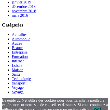
janvier 2019
décembre 2018
novembre 2018
mars 2016
Catégories
Actualités
Automobile
Autres
Beauté
Entreprise
Formation
Internet
Loisirs
Maison
Santé
Technologie
transport
Voyage
Voyage
Le guide du Net utilise des cookies pour vous garantir la meilleure
expérience sur notre site de conseils et d'astuces. Si vous continuez à
utiliser ce site, nous supposerons que vous en êtes satisfait.
OK