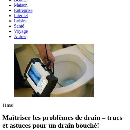
Maison
Entreprise
Internet
Loisirs
Santé
Voyage
Autres
11
mai
Maîtriser les problèmes de drain – trucs
et astuces pour un drain bouché!