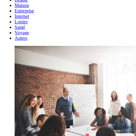
Maison
Entreprise
Internet
Loisirs
Santé
Voyage
Autres