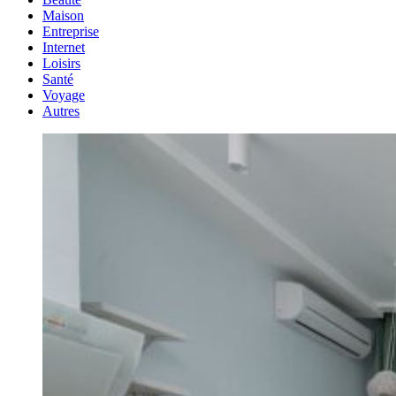
Maison
Entreprise
Internet
Loisirs
Santé
Voyage
Autres