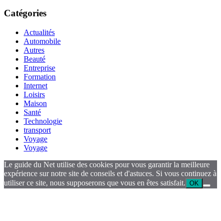
Catégories
Actualités
Automobile
Autres
Beauté
Entreprise
Formation
Internet
Loisirs
Maison
Santé
Technologie
transport
Voyage
Voyage
Le guide du Net utilise des cookies pour vous garantir la meilleure
expérience sur notre site de conseils et d'astuces. Si vous continuez à
utiliser ce site, nous supposerons que vous en êtes satisfait.
OK