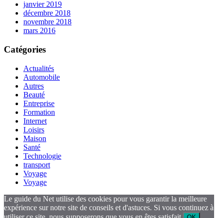
janvier 2019
décembre 2018
novembre 2018
mars 2016
Catégories
Actualités
Automobile
Autres
Beauté
Entreprise
Formation
Internet
Loisirs
Maison
Santé
Technologie
transport
Voyage
Voyage
Le guide du Net utilise des cookies pour vous garantir la meilleure
expérience sur notre site de conseils et d'astuces. Si vous continuez à
utiliser ce site, nous supposerons que vous en êtes satisfait.
OK