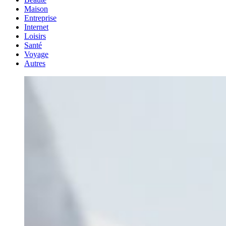
Maison
Entreprise
Internet
Loisirs
Santé
Voyage
Autres