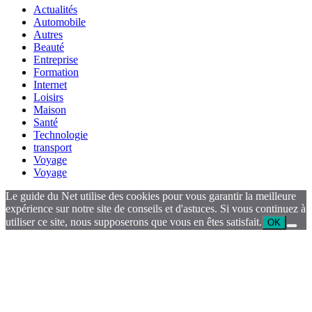
Actualités
Automobile
Autres
Beauté
Entreprise
Formation
Internet
Loisirs
Maison
Santé
Technologie
transport
Voyage
Voyage
Le guide du Net utilise des cookies pour vous garantir la meilleure
expérience sur notre site de conseils et d'astuces. Si vous continuez à
utiliser ce site, nous supposerons que vous en êtes satisfait.
OK