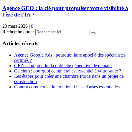
Agence GEO : la clé pour propulser votre visibilité à
l’ère de l’IA ?
20 mars 2026
|
0
Recherche pour :
Articles récents
Agence Google Ads : pourquoi faire appel à des spécialistes
certifiés ?
GEA : comprendre la publicité générative de demain
Calcium : pourquoi ce minéral est essentiel à votre santé ?
Les étapes pour créer une chambre froide dans un projet de
construction
Contrat commercial international : les clauses essentielles