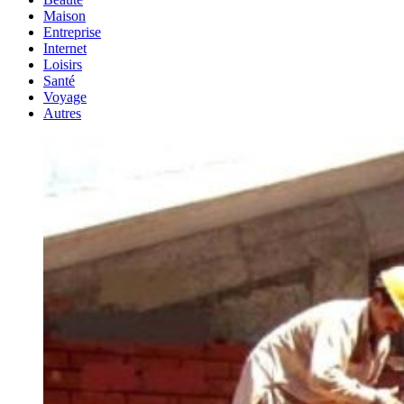
Maison
Entreprise
Internet
Loisirs
Santé
Voyage
Autres