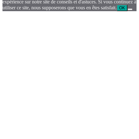
expérience sur notre site de conseils et d'astuces. Si vous continuez à
utiliser ce site, nous supposerons que vous en êtes satisfait.
OK